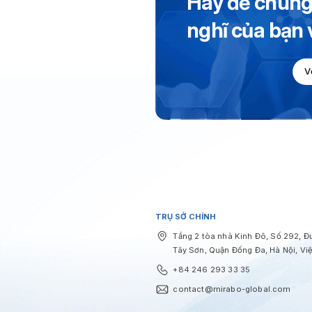
Hãy để chúng 
nghĩ của bạn
V
TRỤ SỞ CHÍNH
Tầng 2 tòa nhà Kinh Đô, Số 292, 
Tây Sơn, Quận Đống Đa, Hà Nội, Vi
+84 246 293 33 35
contact@mirabo-global.com