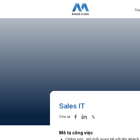
Tr
Sales IT
Chia sẻ
Mô tả công việc
Chăm sóc, giữ mối quan hệ với tệp khách 