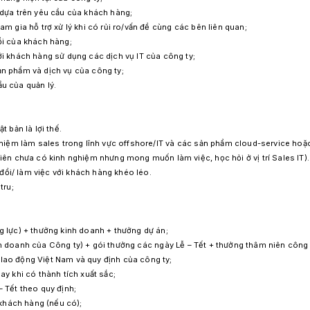
 dựa trên yêu cầu của khách hàng;
m gia hỗ trợ xử lý khi có rủi ro/vấn đề cùng các bên liên quan;
ồi của khách hàng;
ới khách hàng sử dụng các dịch vụ IT của công ty;
n phẩm và dịch vụ của công ty;
u của quản lý.
t bản là lợi thế.
ghiệm làm sales trong lĩnh vực offshore/IT và các sản phẩm cloud-service hoặc 
iên chưa có kinh nghiệm nhưng mong muốn làm việc, học hỏi ở vị trí Sales IT).
o đổi/ làm việc với khách hàng khéo léo.
tru;
g lực) + thưởng kinh doanh + thưởng dự án;
nh doanh của Công ty)
+ gói thưởng các ngày Lễ – Tết + thưởng thâm niên công 
lao động Việt Nam và quy định của công ty;
ay khi có thành tích xuất sắc;
 Tết theo quy định;
 khách hàng (nếu có);