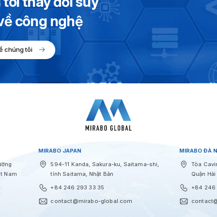
tôi thay đổi suy
 về công nghệ
ề chúng tôi
MIRABO JAPAN
MIRABO ĐÀ 
Đường
594-11 Kanda, Sakura-ku, Saitama-shi,
Tòa Cavi
ệt Nam
tỉnh Saitama, Nhật Bản
Quận Hải
+84 246 293 33 35
+84 246 
contact@mirabo-global.com
contact