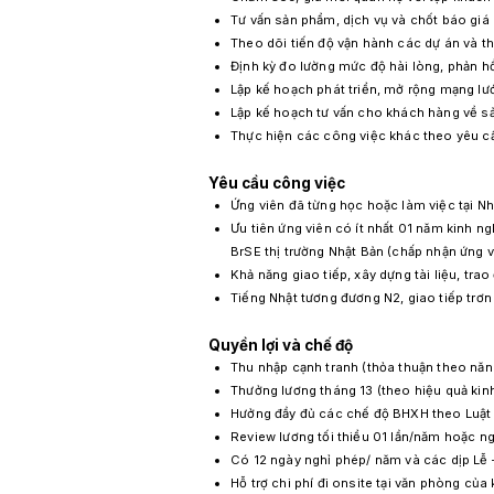
Tư vấn sản phẩm, dịch vụ và chốt báo giá
Theo dõi tiến độ vận hành các dự án và tha
Định kỳ đo lường mức độ hài lòng, phản h
Lập kế hoạch phát triển, mở rộng mạng lư
Lập kế hoạch tư vấn cho khách hàng về sả
Thực hiện các công việc khác theo yêu cầ
Yêu cầu công việc
Ứng viên đã từng học hoặc làm việc tại Nhậ
Ưu tiên ứng viên có ít nhất 01 năm kinh n
BrSE thị trường Nhật Bản (chấp nhận ứng v
Khả năng giao tiếp, xây dựng tài liệu, tra
Tiếng Nhật tương đương N2, giao tiếp trơn 
Quyền lợi và chế độ
Thu nhập cạnh tranh (thỏa thuận theo năn
Thưởng lương tháng 13
(theo hiệu quả ki
Hưởng đầy đủ các chế độ BHXH theo Luật 
Review lương tối thiểu 01 lần/năm hoặc ng
Có 12 ngày nghỉ phép/ năm và các dịp Lễ –
Hỗ trợ chi phí đi onsite tại văn phòng của