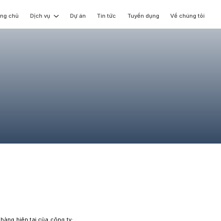
ang chủ
Dịch vụ
Dự án
Tin tức
Tuyển dụng
Về chúng tôi
Website
Ứng dụng di động
Ứng dụng thực tế ảo
Unity Game Developer
Dịch vụ AI
hàng hiện tại của công ty;