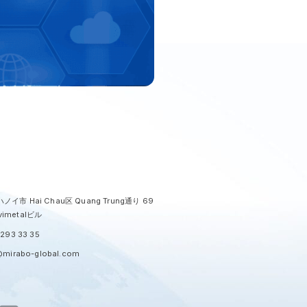
ノイ市 Hai Chau区 Quang Trung通り 69
imetalビル
293 33 35
@mirabo-global.com