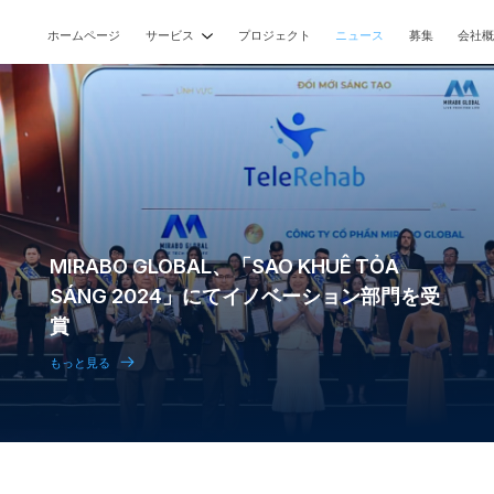
ホームページ
サービス
プロジェクト
ニュース
募集
会社
ウェブサイト
モバイルアプリケーション
バーチャルアプリケーション
Unityによるゲーム開発
AIソリューション開発
MIRABO GLOBAL、「SAO KHUÊ TỎA
SÁNG 2024」にてイノベーション部門を受
賞
もっと見る