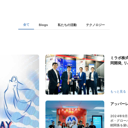
全て
Blogs
私たちの活動
テクノロジー
ミラボ株
同開発, リ
Tokyo 
もっと見る
アッパー
2024年9
ボ・グロー
頼関係を築