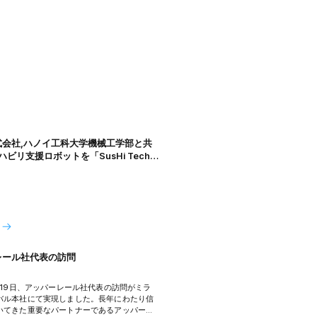
式会社,ハノイ工科大学機械工学部と共
ハビリ支援ロボットを「SusHi Tech
2025」に出展
レール社代表の訪問
月19日、アッパーレール社代表の訪問がミラ
バル本社にて実現しました。長年にわたり信
いてきた重要なパートナーであるアッパーレ