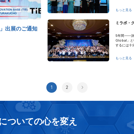
ール社代表
のさらなる
もっと見る
ミラボ・グ
DAY」出展のご通知
5年間――決
Global
するには十
り越え、市
は、全メン
もっと見る
刻まれてい
1
2
についての心を変え