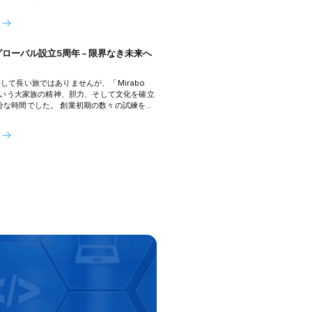
・吉原庄三郎様をお迎えし、両社の協力体制
強化を確認する貴重な機会となりました。
ローバル設立5周年 – 限界なき未来へ
して長い旅ではありませんが、「Mirabo
」という大家族の精神、胆力、そして文化を確立
分な時間でした。 創業初期の数々の試練を乗
場で確かな地位を築くまでのすべての歩みに
バーの団結、創造性、そしてたゆまぬ努力が
ます。