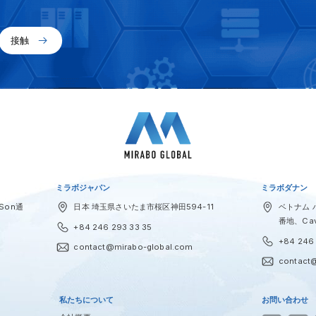
接触
ミラボジャパン
ミラボダナン
Son通
日本 埼玉県さいたま市桜区神田594-11
ベトナム ハ
番地、Cav
+84 246 293 33 35
+84 246 
contact@mirabo-global.com
contact
私たちについて
お問い合わせ