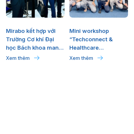
Mirabo kết hợp với
Mini workshop
Trường Cơ khí Đại
“Techconnect &
học Bách khoa mang
Healthcare
Robot phục hồi chức
innovation”
Xem thêm
Xem thêm
năng tham gia triển
lãm tại SusHi Tech
Tokyo 2025