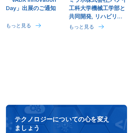
Day」出展のご通知
工科大学機械工学部と
共同開発, リハビリ支
援ロボットを「SusHi
もっと見る
もっと見る
Tech Tokyo 2025」に
出展
テクノロジーについての心を変え
ましょう