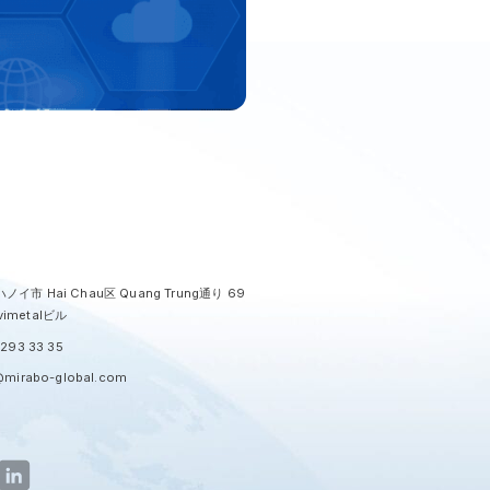
ノイ市 Hai Chau区 Quang Trung通り 69
imetalビル
293 33 35
@mirabo-global.com