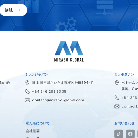
接触
ミラボジャパン
ミラボダナン
Son通
日本 埼玉県さいたま市桜区神田594-11
ベトナム ハ
番地、Cav
+84 246 293 33 35
+84 246 
contact@mirabo-global.com
contact
私たちについて
お問い合わせ
会社概要