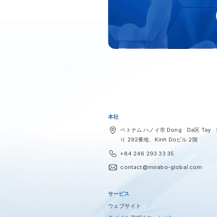
本社
ベトナム ハノイ市 Dong Da区 Tay 
り 292番地、Kinh Doビル 2階
+84 246 293 33 35
contact@mirabo-global.com
サービス
ウェブサイト