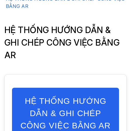
BẰNG AR
HỆ THỐNG HƯỚNG DẪN &
GHI CHÉP CÔNG VIỆC BẰNG
AR
HỆ THỐNG HƯỚNG
DẪN & GHI CHÉP
CÔNG VIỆC BẰNG AR